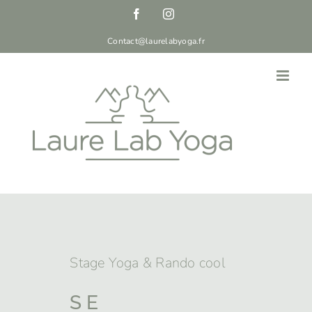
Passer
Facebook
Instagram
au
Contact@laurelabyoga.fr
contenu
Stage Yoga & Rando cool
SE