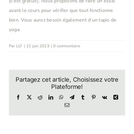
(c’est gratuit). Nous proposons de faire un essai
avant le cours pour vérifier que tout fonctionne
bien. Vous aurez besoin également d’un tapis de
yoga.
Par
LLY
|
21 juin 2023
|
0 commentaire
Partagez cet article, Choisissez votre
Plateforme!
Facebook
Twitter
Reddit
LinkedIn
WhatsApp
Telegram
Tumblr
Pinterest
Vk
Xing
Email